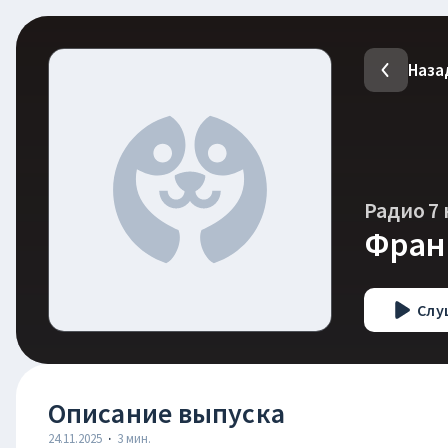
Наза
Радио 7 
Фран
Слу
Описание выпуска
24.11.2025
·
3
мин.