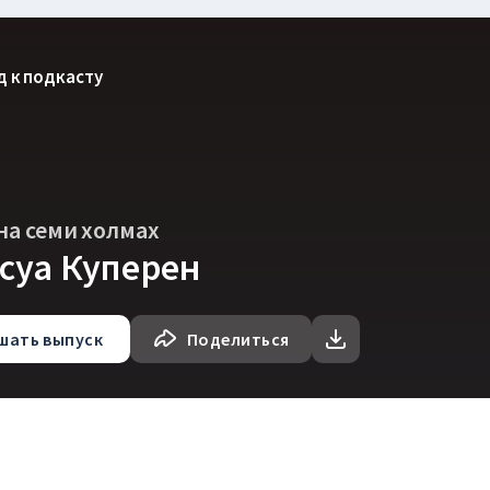
д к подкасту
на семи холмах
суа Куперен
шать
выпуск
Поделиться