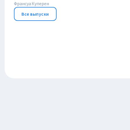
Франсуа Куперен
Все выпуски